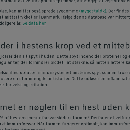
 normalt aktive fra april til september, afhængigt af vejrforholde
 kløe, kan mitter også sprede sygdomme
(myggetal.dk)
. Der finde
rt mittertrykket er i Danmark. Ifølge denne database var mitter
idligere år.
Se data her
.
der i hestens krop ved et mitteb
njicerer den sit spyt i huden. Dette spyt indeholder proteiner og
ulanter, der forhindrer blodet i at størkne, så mitten lettere k
ølsomhed opfatter immunsystemet mittenes spyt som en trussel
ucere en stor mængde antistoffer. Dette udløser en inflammator
løe, hævelse og irritation.
et er nøglen til en hest uden k
0% af hestens immunforsvar sidder i tarmen? Derfor er et velf
ærkt immunforsvar. Når tarmen fungerer optimalt, kan immunfor