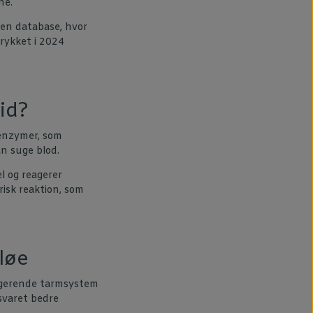
ne.
s en database, hvor
trykket i 2024
id?
 enzymer, som
an suge blod.
 og reagerer
isk reaktion, som
løe
ungerende tarmsystem
svaret bedre