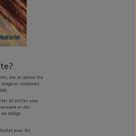
te?
r, der er aktive fra
 reagerer voldsomt
tab.
rter af mitter, som
 Danmark er der
 de tidlige
ivitet over for