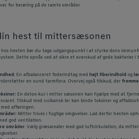
er for berøring på de ramte områder.
in hest til mittersæsonen
 hos hesten bør du tage udgangspunkt i at styrke dens immun
stem. Dette opnås ved at sikre et overskud af gode bakterier i 
undhed
: En afbalanceret foderindtag med
højt fiberindhold
og
la
derstøtter en sund tarmflora. Overvej også tilskud, der
fremme
ksiner:
En detox-kur i mitter sæsonen kan hjælpe med at fjerne 
svaret. Tilskud med vulkansk ler kan binde toksiner og affaldsst
med afføringen.
mråder:
Mitter trives i fugtige omgivelser. Lad derfor hesten opho
med god ventilation.
rre områder
: Vælg græsarealer med god luftcirkulation, da mitte
givelser.