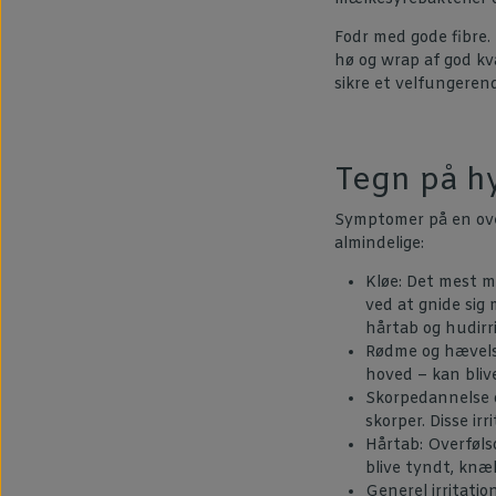
Fodr med gode fibre.
hø og wrap af god kva
sikre et velfungeren
Tegn på hy
Symptomer på en over
almindelige:
Kløe: Det mest m
ved at gnide sig 
hårtab og hudirr
Rødme og hævelse
hoved – kan bliv
Skorpedannelse og
skorper. Disse ir
Hårtab: Overføls
blive tyndt, knæk
Generel irritatio