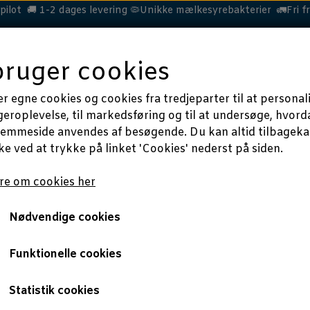
ilot 🚚 1-2 dages levering 🦠Unikke mælkesyrebakterier 🚛Fri fr
bruger cookies
HEST
HUND
KAT
MERE
OM
BLOG
er egne cookies og cookies fra tredjeparter til at personal
geroplevelse, til markedsføring og til at undersøge, hvord
jemmeside anvendes af besøgende. Du kan altid tilbagekal
e ved at trykke på linket 'Cookies' nederst på siden.
ONLYGOODHORSE
Sådan forbereder du din hest på mødet med mitter
e om cookies her
Nødvendige cookies
forbereder du din hes
NIMAL PROBIOTICS
Funktionelle cookies
med mitter
Statistik cookies