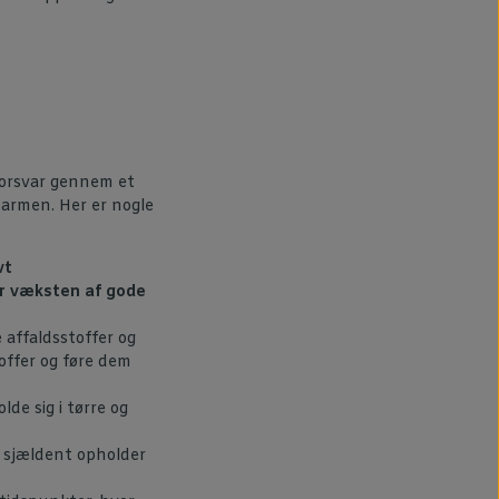
forsvar gennem et
tarmen. Her er nogle
vt
r væksten af gode
affaldsstoffer og
offer og føre dem
lde sig i tørre og
r sjældent opholder