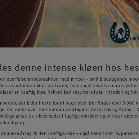
des denne intense kløen hos hes
 en overfølsomhedsreaktion mod mitter – små blodsugende insekte
 Deres spyt indeholder proteiner, som nogle hestes immunsystem
øser en kraftig kløe, hvilket kan resultere i sår, irritation og hår
insekter, der bider heste for at suge blod. Der findes over 5.000 a
ge. De findes over hele verden undtagen i Antarktis og Arktis. I
skellige arter. De trives bedst i fugtige områder og er mest aktive i
solnedgang.
 primære årsag til den kraftige kløe – også kendt som hypersensit