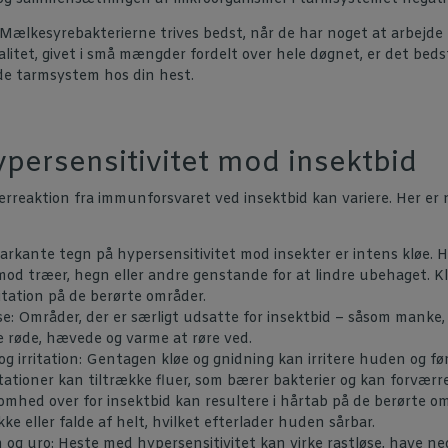
 Mælkesyrebakterierne trives bedst, når de har noget at arbejde
litet, givet i små mængder fordelt over hele døgnet, er det beds
de tarmsystem hos din hest.
persensitivitet mod insektbid
reaktion fra immunforsvaret ved insektbid kan variere. Her er 
arkante tegn på hypersensitivitet mod insekter er intens kløe. 
mod træer, hegn eller andre genstande for at lindre ubehaget. Kl
itation på de berørte områder.
: Områder, der er særligt udsatte for insektbid – såsom manke,
e røde, hævede og varme at røre ved.
 irritation: Gentagen kløe og gnidning kan irritere huden og før
ritationer kan tiltrække fluer, som bærer bakterier og kan forvær
omhed over for insektbid kan resultere i hårtab på de berørte o
ke eller falde af helt, hvilket efterlader huden sårbar.
n og uro: Heste med hypersensitivitet kan virke rastløse, have n