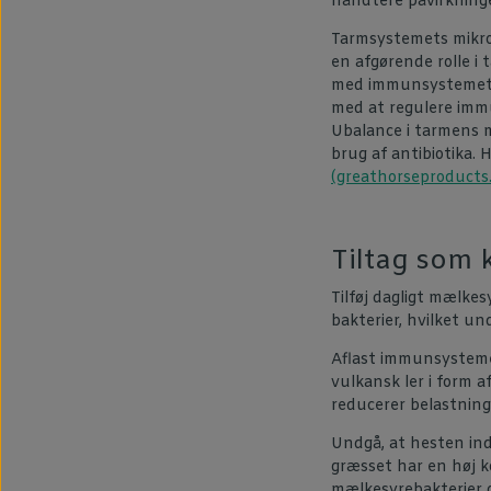
håndtere påvirkninge
Tarmsystemets mikrob
en afgørende rolle i
med immunsystemet o
med at regulere imm
Ubalance i tarmens mi
brug af antibiotika.
(greathorseproducts.
Tiltag som 
Tilføj dagligt mælkes
bakterier, hvilket u
Aflast immunsystemet 
vulkansk ler i form a
reducerer belastnin
Undgå, at hesten ind
græsset har en høj k
mælkesyrebakterier 