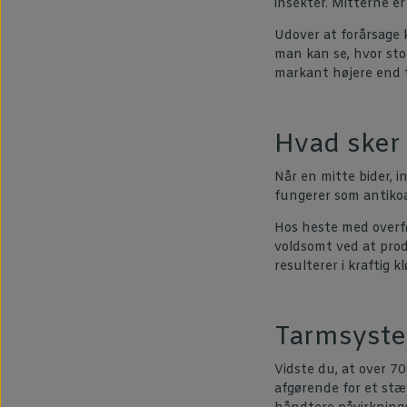
insekter. Mitterne er
Udover at forårsage
man kan se, hvor sto
markant højere end t
Hvad sker 
Når en mitte bider, i
fungerer som antikoag
Hos heste med overf
voldsomt ved at prod
resulterer i kraftig k
Tarmsystem
Vidste du, at over 7
afgørende for et st