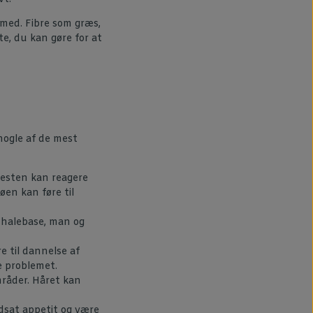
 med. Fibre som græs,
te, du kan gøre for at
nogle af de mest
Hesten kan reagere
øen kan føre til
 halebase, man og
e til dannelse af
re problemet.
mråder. Håret kan
edsat appetit og være