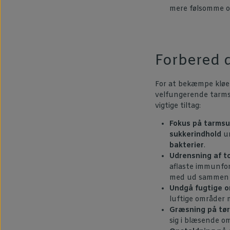
mere følsomme ov
Forbered d
For at bekæmpe kløe
velfungerende tarmsy
vigtige tiltag:
Fokus på tarms
sukkerindhold
un
bakterier
.
Udrensning af to
aflaste immunfor
med ud sammen 
Undgå fugtige o
luftige områder 
Græsning på tø
sig i blæsende om