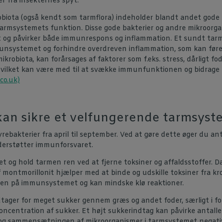
r fra insekternes spyt.
iota (også kendt som tarmflora) indeholder blandt andet gode b
 tarmsystemets funktion. Disse gode bakterier og andre mikroorg
g påvirker både immunrespons og inflammation. Et sundt tar
unsystemet og forhindre overdreven inflammation, som kan føre
krobiota, kan forårsages af faktorer som f.eks. stress, dårligt fo
 Hvilket kan være med til at svække immunfunktionen og bidrage
co.uk)
kan sikre et velfungerende tarmsyst
yrebakterier fra april til september.
Ved at gøre dette øger du ant
nderstøtter immunforsvaret.
og hold tarmen ren ved at fjerne toksiner og affaldsstoffer. Dagl
f montmorillonit hjælper med at binde og udskille toksiner fra k
gen på immunsystemet og kan mindske klø reaktioner.
tager for meget sukker gennem græs og andet foder, særligt i fo
oncentration af sukker. Et højt sukkerindtag kan påvirke antalle
og sammensætningen af mikroorganismer i tarmsystemet negati