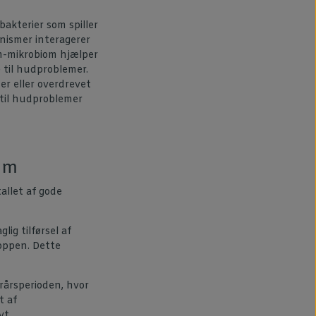
akterier som spiller
anismer interagerer
m-mikrobiom hjælper
 til hudproblemer.
der eller overdrevet
 til hudproblemer
em
allet af gode
ig tilførsel af
roppen. Dette
rårsperioden, hvor
t af
vt.