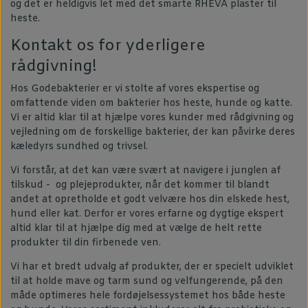
og det er heldigvis let med det smarte RHEVA plaster til
heste.
Kontakt os for yderligere
rådgivning!
Hos Godebakterier er vi stolte af vores ekspertise og
omfattende viden om bakterier hos heste, hunde og katte.
Vi er altid klar til at hjælpe vores kunder med rådgivning og
vejledning om de forskellige bakterier, der kan påvirke deres
kæledyrs sundhed og trivsel.
Vi forstår, at det kan være svært at navigere i junglen af
tilskud - og plejeprodukter, når det kommer til blandt
andet at opretholde et godt velvære hos din elskede hest,
hund eller kat. Derfor er vores erfarne og dygtige ekspert
altid klar til at hjælpe dig med at vælge de helt rette
produkter til din firbenede ven.
Vi har et bredt udvalg af produkter, der er specielt udviklet
til at holde mave og tarm sund og velfungerende, på den
måde optimeres hele fordøjelsessystemet hos både heste