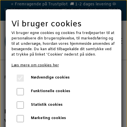
⭐ Fremragende på Trustpilot 🚚 1-2 dages levering 🦠
Unikke mælkesyrebakterier 🚛Fri fragt ved køb over 750 kr.
Vi bruger cookies
Vi bruger egne cookies og cookies fra tredjeparter til at
personalisere din brugeroplevelse, til markedsføring og
til at undersøge, hvordan vores hjemmeside anvendes af
besøgende. Du kan altid tilbagekalde dit samtykke ved
at trykke på linket 'Cookies' nederst på siden.
Læs mere om cookies her
HEST
Forside
RHEVA
Nødvendige cookies
LØS MAVE/EFTERLØB
RHEVA
HUND
Funktionelle cookies
HUD & HOVE
DÅRLIG MAVE
Statistik cookies
KAT
RHEVA Plaster - Hold fluer og snavs
IMMUNFORSVAR
HUD & POTER
CELLA TEST - KAT
Marketing cookies
væk
MERE