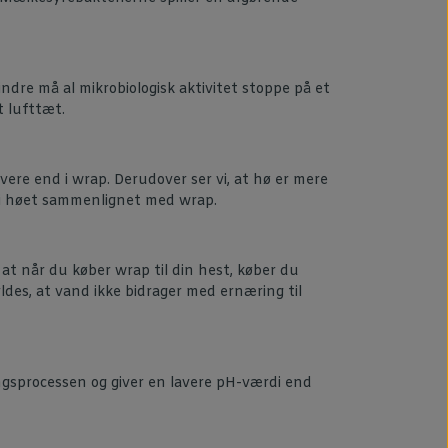
indre må al mikrobiologisk aktivitet stoppe på et
t lufttæt.
vere end i wrap. Derudover ser vi, at hø er mere
g i høet sammenlignet med wrap.
t når du køber wrap til din hest, køber du
des, at vand ikke bidrager med ernæring til
ingsprocessen og giver en lavere pH-værdi end