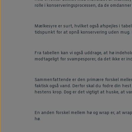
rolle i konserveringsprocessen, da de omdanner 
Mælkesyre er surt, hvilket også afspejles i tabe
tidspunkt for at opnå konservering uden mug. De
Fra tabellen kan vi også uddrage, at hø indehol
modtageligt for svampesporer, da det ikke er i
Sammenfattende er den primære forskel mellem h
faktisk også vand. Derfor skal du fodre din he
hestens krop. Dog er det vigtigt at huske, at 
En anden forskel mellem hø og wrap er, at wrap 
hø.