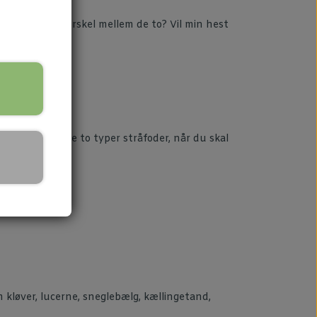
 en egentlig forskel mellem de to? Vil min hest
llene mellem de to typer stråfoder, når du skal
m kløver, lucerne, sneglebælg, kællingetand,