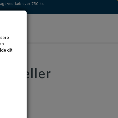
agt ved køb over 750 kr.
isere
an
de dit
 hø eller