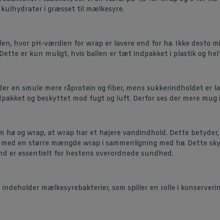
kulhydrater i græsset til mælkesyre.
llen, hvor pH-værdien for wrap er lavere end for hø. Ikke desto m
tte er kun muligt, hvis ballen er tæt indpakket i plastik og hel
der en smule mere råprotein og fiber, mens sukkerindholdet er la
ndpakket og beskyttet mod fugt og luft. Derfor ses der mere mu
ø og wrap, at wrap har et højere vandindhold. Dette betyder, a
st med en større mængde wrap i sammenligning med hø. Dette skyl
vand er essentielt for hestens overordnede sundhed.
indeholder mælkesyrebakterier, som spiller en rolle i konserver