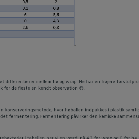
t differentierer mellem hø og wrap. Hø har en højere tørstofpro
 for de fleste en kendt observation 😊.
n konserveringsmetode, hvor høballen indpakkes i plastik samtid
ldet fermentering. Fermentering påvirker den kemiske sammensætn
ebakterier i tabellen, ser vi en værdi på 4,3 for wrap og 0 for h