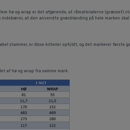
em hø og wrap er det afgørende, at råmaterialerne (græsset) s
 indebærer, at den anvendte græsblanding på hele marken skal v
bel stammer, er disse kriterier opfyldt, og det markerer første 
slet af hø og wrap fra samme mark.