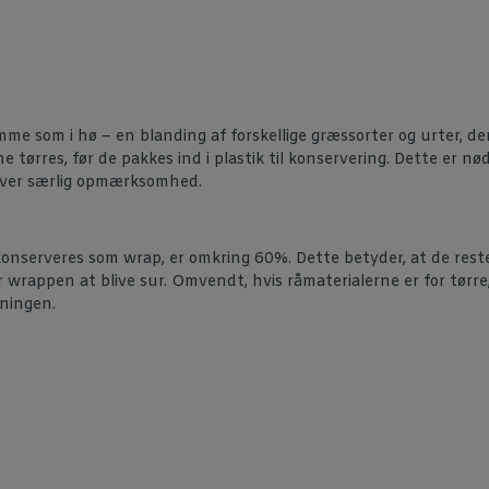
 som i hø – en blanding af forskellige græssorter og urter, der
ne tørres, før de pakkes ind i plastik til konservering. Dette er n
æver særlig opmærksomhed.
konserveres som wrap, er omkring 60%. Dette betyder, at de res
er wrappen at blive sur. Omvendt, hvis råmaterialerne er for tørre
ningen.