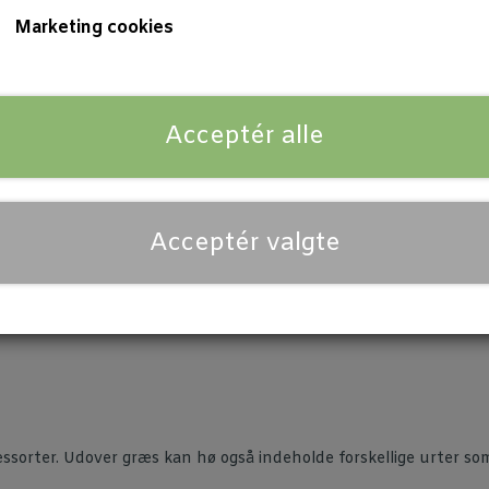
Marketing cookies
stråfoder til din hest, rejser der sig en række spørgsmål. Er der
ørgsmål, og flere, vil blive uddybet og besvaret i denne artikel.
Acceptér alle
t, især i vintermånederne. Derfor er det vigtigt at forstå forske
Acceptér valgte
g er, og hvilke plantematerialer det typisk består af.
ræssorter. Udover græs kan hø også indeholde forskellige urter so