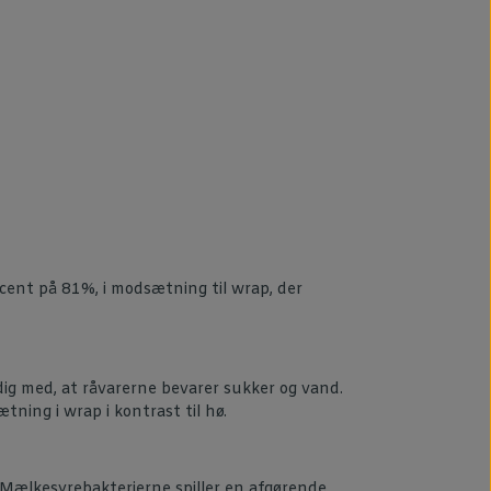
cent på 81%, i modsætning til wrap, der
ig med, at råvarerne bevarer sukker og vand.
ing i wrap i kontrast til hø.
ø. Mælkesyrebakterierne spiller en afgørende