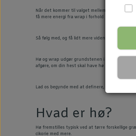
Når det kommer til valget mellem hø og wrap som 
få mere energi fra wrap i forhold til hø? Disse sp
Så følg med, og få lidt mere viden.
Hø og wrap udgør grundstenen i vores hestes kos
afgøre, om din hest skal have hø eller wrap.
Lad os begynde med at definere, hvad hø egentli
Hvad er hø?
Hø fremstilles typisk ved at tørre forskellige g
cikorie med mere.