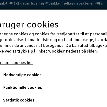
ilot 🚚 1-2 dages levering 🦠Unikke mælkesyrebakterier 🚛Fri fr
bruger cookies
HEST
HUND
KAT
MERE
OM
BLOG
er egne cookies og cookies fra tredjeparter til at personal
geroplevelse, til markedsføring og til at undersøge, hvord
jemmeside anvendes af besøgende. Du kan altid tilbagekal
e ved at trykke på linket 'Cookies' nederst på siden.
ONLYGOODHORSE
Hvad skal jeg købe til min hest, hø eller wrap?
 købe til min hest,
e om cookies her
Nødvendige cookies
NIMAL PROBIOTICS
Funktionelle cookies
Statistik cookies