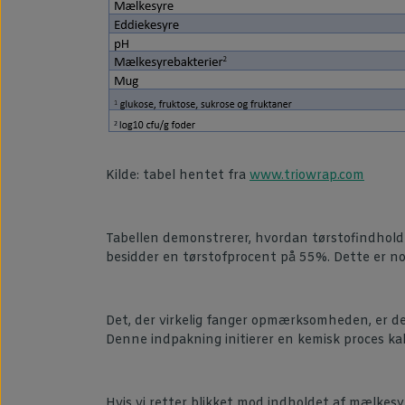
Kilde: tabel hentet fra
www.triowrap.com
Tabellen demonstrerer, hvordan tørstofindholde
besidder en tørstofprocent på 55%. Dette er nok
Det, der virkelig fanger opmærksomheden, er de
Denne indpakning initierer en kemisk proces ka
Hvis vi retter blikket mod indholdet af mælkesyr