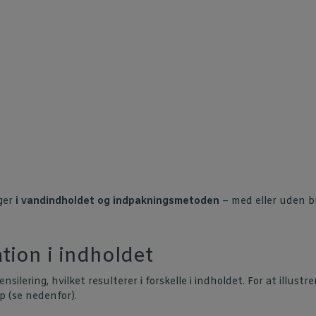
gger
i vandindholdet og indpakningsmetoden
– med eller uden br
tion i indholdet
silering, hvilket resulterer i forskelle i indholdet. For at illust
 (se nedenfor).