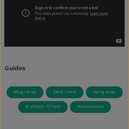
Guides
Mug i wrap
Sand i tarm
Hø og wrap
B-vitamin til hest
Hestebremse