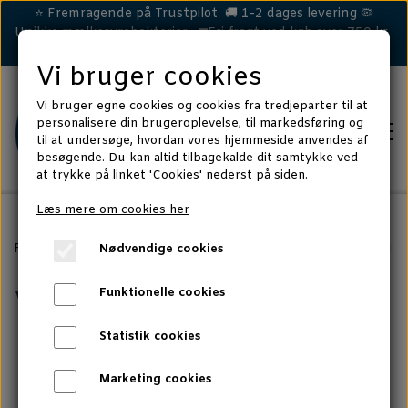
⭐ Fremragende på Trustpilot 🚚 1-2 dages levering 🦠
Unikke mælkesyrebakterier 🚛Fri fragt ved køb over 750 kr.
Vi bruger cookies
Vi bruger egne cookies og cookies fra tredjeparter til at
personalisere din brugeroplevelse, til markedsføring og
til at undersøge, hvordan vores hjemmeside anvendes af
besøgende. Du kan altid tilbagekalde dit samtykke ved
at trykke på linket 'Cookies' nederst på siden.
Læs mere om cookies her
HEST
Forside
Artikler, forskningsviden og tips
Hest
Vigtigt! Når 
Nødvendige cookies
LØS MAVE/EFTERLØB
Vigtigt! Når du
HUND
Funktionelle cookies
HUD & HOVE
DÅRLIG MAVE
Statistik cookies
KAT
har fået et nyt
IMMUNFORSVAR
HUD & POTER
CELLA TEST - KAT
Marketing cookies
MERE