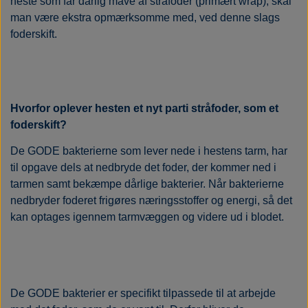
heste som får dårlig mave af stråfoder (primært wrap), skal
man være ekstra opmærksomme med, ved denne slags
foderskift.
Hvorfor oplever hesten et nyt parti stråfoder, som et
foderskift?
De GODE bakterierne som lever nede i hestens tarm, har
til opgave dels at nedbryde det foder, der kommer ned i
tarmen samt bekæmpe dårlige bakterier. Når bakterierne
nedbryder foderet frigøres næringsstoffer og energi, så det
kan optages igennem tarmvæggen og videre ud i blodet.
De GODE bakterier er specifikt tilpassede til at arbejde