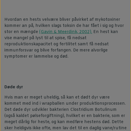
Hvordan en hests velvære bliver påvirket af mykotoxiner
kommer an på, hvilken slags toksin de har fået i sig og hvor
stor en mængde
(Gavin & Meerdink, 2002).
En hest kan
vise mangel på lyst til at spise, få nedsat
reproduktionskapacitet og fertilitet samt få nedsat
immunforsvar og blive forfangen. De mere alvorlige
symptomer er lammelse og død.
Døde dyr
Hvis man er meget uheldig, så kan et dødt dyr være
kommet med ind i wrapballen under produktionsprocessen.
Det døde dyr udvikler bakterien Clostridium Botulinum
(også kaldet pølseforgiftning), hvilket er en bakterie, som er
meget dårlig for heste, og kan medføre hestens død. Dette
sker heldigvis ikke ofte, men lav det til en daglig vane/rutine