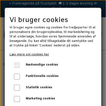
⭐ Fremragende på Trustpilot 🚚 1-2 dages levering 🦠
Unikke mælkesyrebakterier 🚛Fri fragt ved køb over 750 kr.
Vi bruger cookies
Vi bruger egne cookies og cookies fra tredjeparter til at
personalisere din brugeroplevelse, til markedsføring og
til at undersøge, hvordan vores hjemmeside anvendes af
besøgende. Du kan altid tilbagekalde dit samtykke ved
at trykke på linket 'Cookies' nederst på siden.
Læs mere om cookies her
HEST
Forside
Artikler, forskningsviden og tips
Hest
Stråfoder - h
Nødvendige cookies
LØS MAVE/EFTERLØB
Stråfoder -
HUND
Funktionelle cookies
HUD & HOVE
DÅRLIG MAVE
Statistik cookies
KAT
hvorfor er det så
IMMUNFORSVAR
HUD & POTER
CELLA TEST - KAT
Marketing cookies
MERE