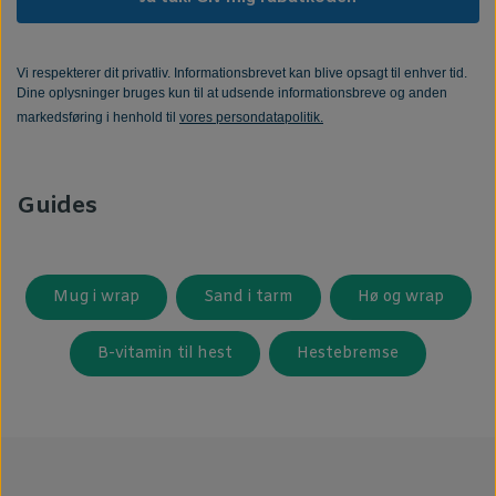
Vi respekterer dit privatliv. Informationsbrevet kan blive opsagt til enhver tid.
Dine oplysninger bruges kun til at udsende informationsbreve og anden
markedsføring i henhold til
vores persondatapolitik.
Guides
Mug i wrap
Sand i tarm
Hø og wrap
B-vitamin til hest
Hestebremse