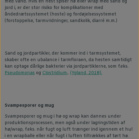
med vand. Hvis en hest spiser hø eller wrap med sand og
jord i, er der stor risiko for komplikationer med
åndedrætssystemet (hoste) og fordøjelsessystemet
(forstoppelse, tarmvridninger, sandkolik, diarré m.m.)
Sand og jordpartikler, der kommer ind i tarmsystemet,
skaber ofte en ubalance i tarmfloraen, da hesten samtidigt
kan optage dårlige bakterier via jordpartiklerne, som f.eks.
Pseudomonas
og
Clostridium,
.
(Ygland, 2018).
Svampesporer og mug
Svampesporer og mug i hø og wrap kan dannes under
produktionsprocessen, men også under lagringstiden af
hø/wrap, f.eks. når fugt og luft trænger ind igennem et hul
i en wrapballe eller når fugt i luften tiltrækkes af tørt hø.