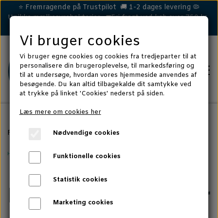
⭐ Fremragende på Trustpilot 🚚 1-2 dages levering 🦠
Unikke mælkesyrebakterier 🚛Fri fragt ved køb over 750 kr.
Vi bruger cookies
Vi bruger egne cookies og cookies fra tredjeparter til at
personalisere din brugeroplevelse, til markedsføring og
til at undersøge, hvordan vores hjemmeside anvendes af
besøgende. Du kan altid tilbagekalde dit samtykke ved
at trykke på linket 'Cookies' nederst på siden.
Læs mere om cookies her
HEST
Forside
Artikler, forskningsviden og tips
Hund
Mælkesyreba
Nødvendige cookies
LØS MAVE/EFTERLØB
Hund
HUND
Funktionelle cookies
HUD & HOVE
DÅRLIG MAVE
Statistik cookies
KAT
Mælkesyrebakterier
IMMUNFORSVAR
HUD & POTER
CELLA TEST - KAT
Marketing cookies
MERE